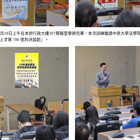
3月18日上午在本府行政大樓307簡報室舉辦完畢，本次訓練邀請中原大學法
上字第 786 號判決談起」。