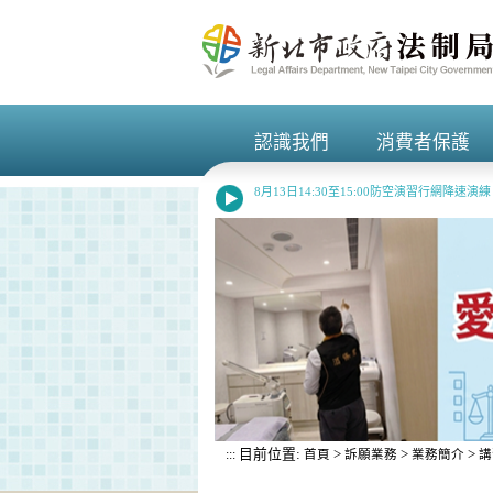
進入內容區塊
認識我們
消費者保護
+
+
8月13日14:30至15:00防空演習行網降速
新北市政府法律諮詢採現場受理及網路線上預
目前位置:
>
>
>
:::
首頁
訴願業務
業務簡介
講