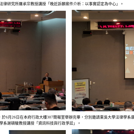
法律研究所羅承宗教授講授「晚近訴願案件介析：以事實認定為中心」。
於6月26日在本府行政大樓307簡報室舉辦完畢，分別邀請東吳大學法律學系
學系謝碩駿教授講授「資訊科技與行政爭訟」。