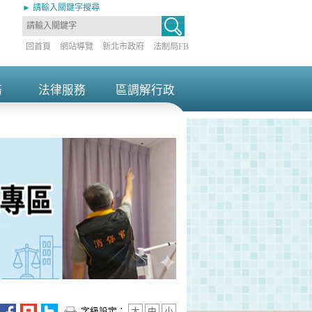
:::
► 請輸入關鍵字搜尋
回首頁
網站導覽
新北市政府
法制局FB
務
法律服務
區調解行政
+
+
橋區中山路1段161號）1樓聯合服務中心
字級設定：
大
中
小