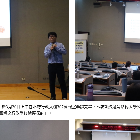
於3月20日上午在本府行政大樓307簡報室舉辦完畢，本次訓練邀請銘傳大學
團體之行政爭訟途徑探討」。