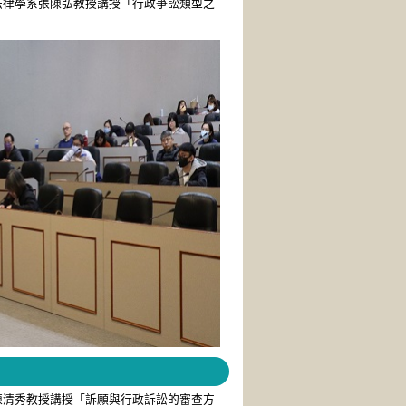
法律學系張陳弘教授講授「行政爭訟類型之
陳清秀教授講授「訴願與行政訴訟的審查方