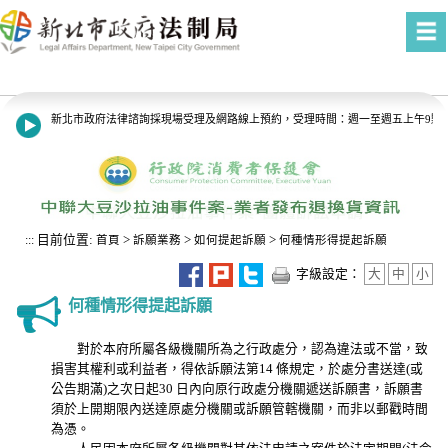
進入內容區塊
新北市政府法律諮詢採現場受理及網路線上預約，受理時間：週一至週五上午9點至1
8月13日14:30至15:00防空演習行網降速演練，請預為因應，詳洽NCC官網。
目前位置:
>
>
>
:::
首頁
訴願業務
如何提起訴願
何種情形得提起訴願
字級設定：
大
中
小
何種情形得提起訴願
對於本府所屬各級機關所為之行政處分，認為違法或不當，致
損害其權利或利益者，得依訴願法第14 條規定，於處分書送達(或
公告期滿)之次日起30 日內向原行政處分機關遞送訴願書，訴願書
須於上開期限內送達原處分機關或訴願管轄機關，而非以郵戳時間
為憑。