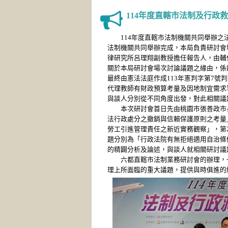
114年度直轄市法制及行政
114年度直轄市法制機關共同舉辦之法制
法制機關共同舉辦完成，本局負責研討會
律研究所呂理翔副教授擔任報告人，由輔
關於本局研討會場次討論議題之緣由，係
最終由憲法法庭作成113年憲判字第7
代理教師有財政預算考量及因地制宜需求
與談人分別從不同角度出發，對此相關議
本次研討會首日先由桃園市張善政市長
法行政處分之撤銷與信賴保護原則之考量
勞工引進管理責任之新近實務觀察」，第
題分別為「行政法院有無拒絕適用自治條
的精闢分析及論述，與談人就相關研討議
六都直轄市法制業務研討會的辦理，一
理上所面臨的重大議題，提供與時俱進的