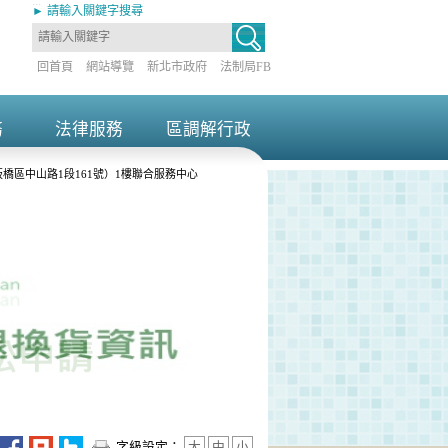
:::
► 請輸入關鍵字搜尋
回首頁
網站導覽
新北市政府
法制局FB
務
法律服務
區調解行政
+
+
橋區中山路1段161號）1樓聯合服務中心
字級設定：
大
中
小