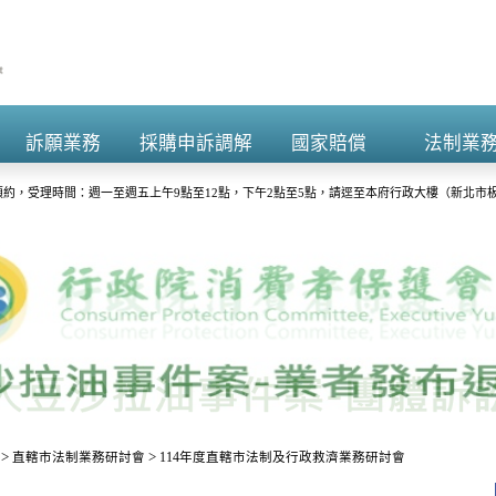
訴願業務
採購申訴調解
國家賠償
法制業
+
+
+
+
約，受理時間：週一至週五上午9點至12點，下午2點至5點，請逕至本府行政大樓（新北市板
演練，請預為因應，詳洽NCC官網。
>
>
直轄市法制業務研討會
114年度直轄市法制及行政救濟業務研討會