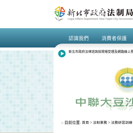
進入內容區塊
認識我們
消費者保護
+
+
新北市政府法律諮詢採現場受理及網路線上預
8月13日14:30至15:00防空演習行網降速
目前位置:
>
>
:::
首頁
法制業務
法務研習訓練