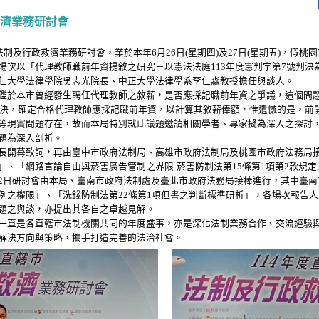
救濟業務研討會
及行政救濟業務研討會，業於本年6月26日(星期四)及27日(星期五)，假桃
場次以「代理教師職前年資提敘之研究－以憲法法庭113年度憲判字第7號判決
仁大學法律學院吳志光院長、中正大學法律學系李仁淼教授擔任與談人。
鑑於本市曾經發生聘任代理教師之敘薪，是否應採記職前年資之爭議，這個問
號判決，確定合格代理教師應採記職前年資，以計算其敘薪俸額，惟遺憾的是，前
等現實問題存在，故而本局特別就此議題邀請相關學者、專家擬為深入之探討，
題為深入剖析。
開幕致詞，再由臺中市政府法制局、高雄市政府法制局及桃園市政府法務局接
」、「網路言論自由與菸害廣告管制之界限-菸害防制法第15條第1項第2款規
2日研討會由本局、臺南市政府法制處及臺北市政府法務局接棒進行，其中臺南
例之權限」、「洗錢防制法第22條第1項但書之判斷標準研析」，各場次報告
題之與談，亦提出其各自之卓越見解。
直是各直轄市法制機關共同的年度盛事，亦是深化法制業務合作、交流經驗與
解決方向與策略，攜手打造完善的法治社會。