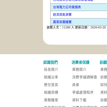
台灣電力公司電價表
經濟部能源署
農業部農糧署
瀏覽人次：11260 人 更新日期：2026-03-20
認識我們
消費者保護
訴願
局長簡介
業務簡介
業
組織沿革
消費爭議調解委
訴
歷任首長
員會
如
組織架構
爭議處理程序
資
業務職掌
資料下載
訴