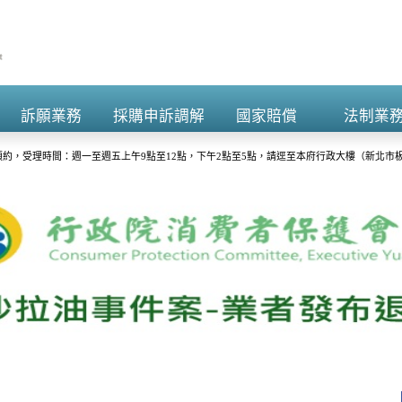
訴願業務
採購申訴調解
國家賠償
法制業
+
+
+
+
約，受理時間：週一至週五上午9點至12點，下午2點至5點，請逕至本府行政大樓（新北市板
演練，請預為因應，詳洽NCC官網。