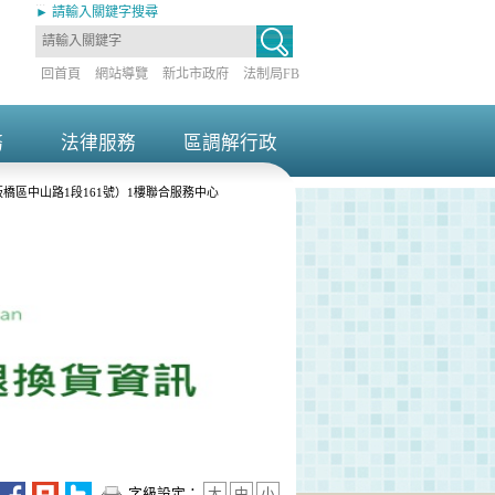
:::
► 請輸入關鍵字搜尋
回首頁
網站導覽
新北市政府
法制局FB
務
法律服務
區調解行政
+
+
橋區中山路1段161號）1樓聯合服務中心
字級設定：
大
中
小