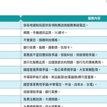
服務內容
係各地國稅局提供各項稅務諮詢服務專線電話。
網路、手機通訊品質、3G網卡。
不實廣告、囤積哄抬價格。
銀行收費、服務、連動債、信用卡。
業務員不當招攬保險爭議、保險糾紛、保險理賠爭議。
旅行社服務品質、出國旅遊合約問題、旅行社的價格費用。
國道客運票價爭議、一般公車票價爭議、大型車輛監理。
市場磅秤偷斤減兩、商品驗證(如電器類)標示度量衡。
國營事業費用爭議(中華電信、中油、自來水、台電) 。
保險理賠爭議、銀行業務。
免費法務諮詢、卡債問題。
水費價格費用、用水度數表。