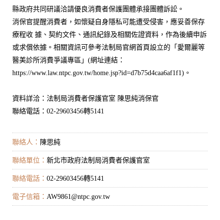
縣政府共同研議洽請優良消費者保護團體承接團體訴訟。
消保官提醒消費者，如懷疑自身隱私可能遭受侵害，應妥善保存
療程收 據、契約文件、通訊紀錄及相關佐證資料，作為後續申訴
或求償依據。相關資訊可參考法制局官網首頁設立的「愛爾麗等
醫美診所消費爭議專區」(網址連結：
https://www.law.ntpc.gov.tw/home.jsp?id=d7b75d4caa6af1f1)。
資料詳洽：法制局消費者保護官室 陳思純消保官
聯絡電話：02-29603456轉5141
聯絡人：
陳思純
聯絡單位：
新北市政府法制局消費者保護官室
聯絡電話：
02-29603456轉5141
電子信箱：
AW9861@ntpc.gov.tw