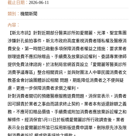
截止日期：
2026-06-11
類別：
機關新聞
內容：
【新北市訊】針對近期部分醫美診所如愛爾麗、光澤、聖宜集團
涉嫌針孔偷拍事件，新北市政府高度重視消費者隱私權及醫療消
費安全，第一時間已啟動多項保障消費者權益之措施：要求業者
辦理退費不應扣除贈品、手續費及放棄訴訟權利、委請專業律師
提供免費法律諮詢，於法制局官網首頁設立「愛爾麗等醫美診所
消費爭議專區」整合相關資訊，並與財團法人中華民國消費者文
教基金會討論團體訴訟相關 問題，期能降低消費者之不便與疑
慮，更進一步保障消費者求償之權利。
針對消費者關切的預繳醫療服務退費問題，消保官表示，消費者
因可歸責於業者之事由而請求終止契約，業者本有返還餘額之義
務，不應苛扣贈品價值、手續費或附加消費者應放棄訴訟權之和
解條件。經消保官5月11日於板橋愛爾麗診所行政調查後，業者
表示全台愛爾麗診所皆已採用新版退費申請單，刪除原先涉及限
制消費者訴訟 權或發表評論之條款。