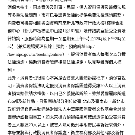
消保官指出，因本案涉及刑事、民事、個人資料保護及醫療法規
等多重法律問題，市府已委請專業律師提供免費法律諮詢服務，
消費者可攜帶相關書面資料前來新北市政府行政大樓1樓聯合服
務中心（新北市板橋區中山路1段161號）法律諮詢室接受免費法
律諮詢，服務時段為星期一至星期五上午9時至12時及下午2時至
5時（兼採現場受理及線上預約，預約網址http:/
/law.ntpc.gov.tw/bookingonline/），提供消費者每人每場次15分鐘
法律諮詢，協助消費者瞭解相關法律規定，以完整維護個人權
利。
此外，消費者也很關心本案是否會進入團體訴訟程序，消保官說
明，消費者保護法明定優良消費者保護團體得受讓20人以上消費
者損害賠償請求權後，以自己名義提起訴訟。雖然愛爾麗診所遍
布6都及新竹縣，且集團總部分別位於臺 北市及臺南市，新北市
政府消保官仍主動連絡財團法人中華民國消費者文教基金會討論
團體訴訟相關事宜，如未來檢方偵辦結果可確認遭偷拍受害消費
者且人數達20人以上，被害人除可循刑事附帶民事訴訟求償外，
本府並將與行政院消費者保護處、衛生福利部及其他5都及新竹