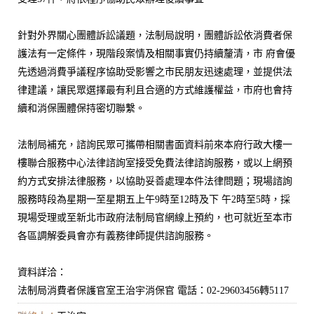
針對外界關心團體訴訟議題，法制局說明，團體訴訟依消費者保
護法有一定條件，現階段案情及相關事實仍持續釐清，市 府會優
先透過消費爭議程序協助受影響之市民朋友迅速處理，並提供法
律建議，讓民眾選擇最有利且合適的方式維護權益，市府也會持
續和消保團體保持密切聯繫。
法制局補充，諮詢民眾可攜帶相關書面資料前來本府行政大樓一
樓聯合服務中心法律諮詢室接受免費法律諮詢服務，或以上網預
約方式安排法律服務，以協助妥善處理本件法律問題；現場諮詢
服務時段為星期一至星期五上午9時至12時及下 午2時至5時，採
現場受理或至新北市政府法制局官網線上預約，也可就近至本市
各區調解委員會亦有義務律師提供諮詢服務。
資料詳洽：
法制局消費者保護官室王治宇消保官 電話：02-29603456轉5117