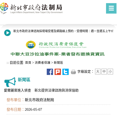
進入內容區塊
新北市政府法律諮詢採現場受理及網路線上預約，受理時間：週一至週五上午9點至1
8月13日14:30至15:00防空演習行網降速演練，請預為因應，詳洽NCC官網。
目前位置:
>
>
:::
首頁
消費者保護
新聞區
字級設定：
大
中
小
新聞區
愛爾麗案進入偵查 新北提供法律諮詢與消保協助
發布單位：
新北市政府法制局
發布日期：
2026-05-07